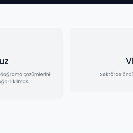
uz
V
m doğrama çözümlerini
Sektörde öncü
ğerli kılmak.